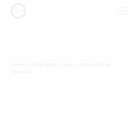
Skip
T:
+417 17 4178 88
to
the
content
Home
Shop Slider
Velas
Vela Árbol de
Navidad