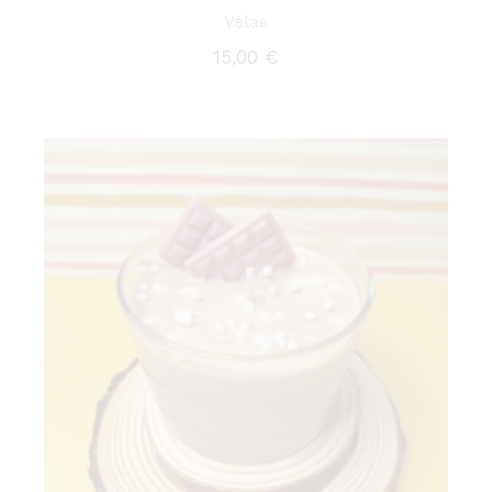
Velas
15,00
€