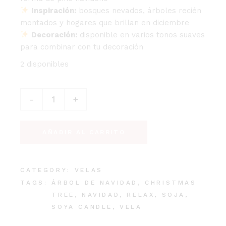
Inspiración:
bosques nevados, árboles recién
montados y hogares que brillan en diciembre
Decoración:
disponible en varios tonos suaves
para combinar con tu decoración
2 disponibles
Vela Árbol de Navidad quantity
-
+
AÑADIR AL CARRITO
CATEGORY:
VELAS
TAGS:
ÁRBOL DE NAVIDAD
,
CHRISTMAS
TREE
,
NAVIDAD
,
RELAX
,
SOJA
,
SOYA CANDLE
,
VELA