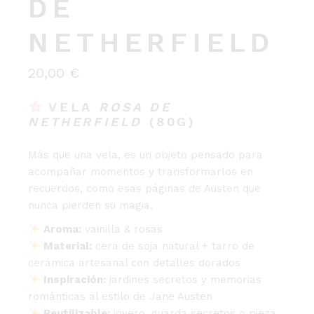
DE
NETHERFIELD
20,00
€
VELA
ROSA DE
NETHERFIELD
(80G)
Más que una vela, es un objeto pensado para
acompañar momentos y transformarlos en
recuerdos, como esas páginas de Austen que
nunca pierden su magia.
Aroma:
vainilla & rosas
Material:
cera de soja natural + tarro de
cerámica artesanal con detalles dorados
Inspiración:
jardines secretos y memorias
románticas al estilo de Jane Austen
Reutilizable:
joyero, guarda secretos o pieza