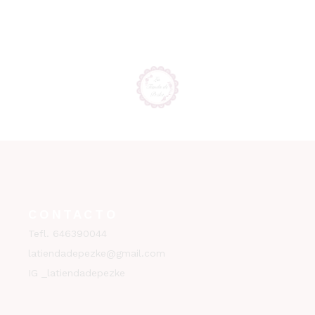
CONTACTO
Tefl. 646390044
latiendadepezke@gmail.com
IG _latiendadepezke