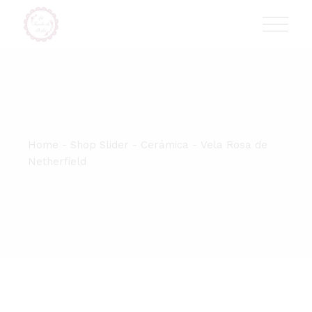
Skip
T:
+417 17 4178 88
to
the
content
Home
Shop Slider
Cerámica
Vela Rosa de
Netherfield