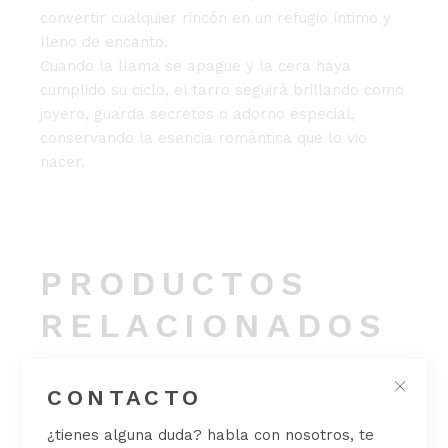
convertir cualquier rincón en un refugio íntimo y
lleno de encanto.
Cuando la llama se apague y la cera haya
cumplido su ciclo, el tarro seguirá brillando como
joyero, guarda secretos o adorno especial,
conservando la esencia romántica que lo vio
nacer.
PRODUCTOS
RELACIONADOS
CONTACTO
¿tienes alguna duda? habla con nosotros, te