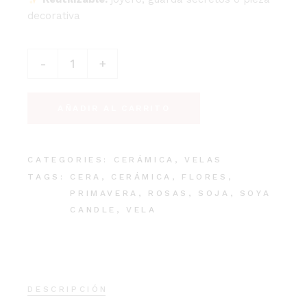
decorativa
Vela Rosa de Netherfield quantity
-
+
AÑADIR AL CARRITO
CATEGORIES:
CERÁMICA
,
VELAS
TAGS:
CERA
,
CERÁMICA
,
FLORES
,
PRIMAVERA
,
ROSAS
,
SOJA
,
SOYA
CANDLE
,
VELA
DESCRIPCIÓN