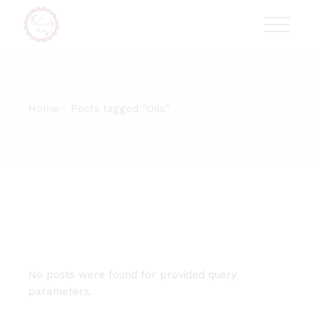
Skip
T:
+417 17 4178 88
to
the
content
Home
Posts tagged "Oils"
No posts were found for provided query
parameters.