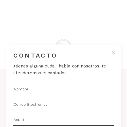
CONTACTO
¿tienes alguna duda? habla con nosotros, te
atenderemos encantados.
CONTACTO
Tefl. 646390044
latiendadepezke@gmail.com
IG _latiendadepezke