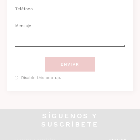
LINKS
Términos y Condiciones
Aviso Legal
Política de Privacidad de Datos
ENVIAR
Disable this pop-up.
SÍGUENOS Y
SUSCRÍBETE