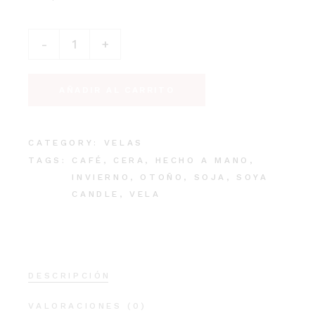
Vela Frappuccino Cremoso quantity
-
+
AÑADIR AL CARRITO
CATEGORY:
VELAS
TAGS:
CAFÉ
,
CERA
,
HECHO A MANO
,
INVIERNO
,
OTOÑO
,
SOJA
,
SOYA
CANDLE
,
VELA
DESCRIPCIÓN
VALORACIONES (0)