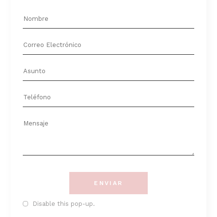
AMBIENTADOR DE CERA DE
SOJA NARANAJA Y CLAVO
Ambientadores
7,00
€
ENVIAR
Disable this pop-up.