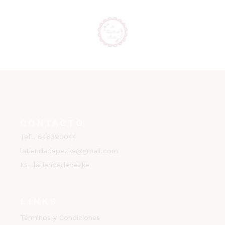
CONTACTO
Tefl. 646390044
latiendadepezke@gmail.com
IG _latiendadepezke
LINKS
Términos y Condiciones