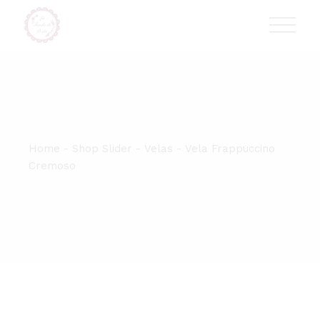
Skip
T:
+417 17 4178 88
to
the
content
Home
Shop Slider
Velas
Vela Frappuccino
Cremoso