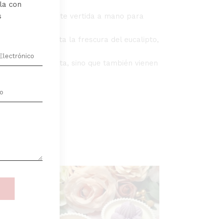
la con
s
le, cuidadosamente vertida a mano para
a vainilla hasta la frescura del eucalipto,
les con el planeta, sino que también vienen