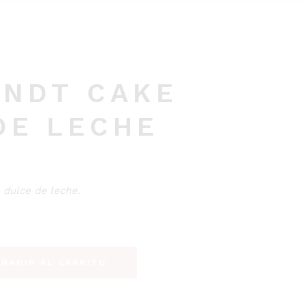
UNDT CAKE
DE LECHE
e dulce de leche.
eche quantity
AÑADIR AL CARRITO