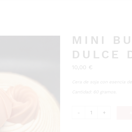
MINI B
DULCE 
10,00
€
Cera de soja con esencia d
Cantidad: 60 gramos.
Mini Bundt Cake Dulce de L
-
+