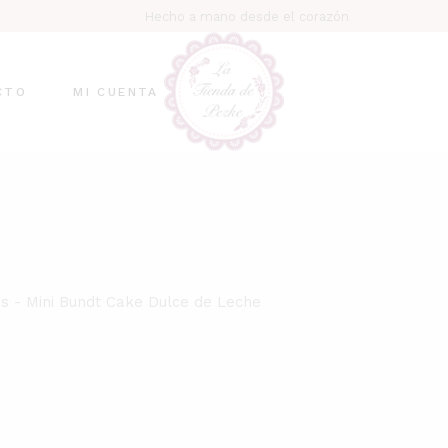
Hecho a mano desde el corazón
r Sesión
o
CTO
MI CUENTA
Iniciar Sesión
Carrito
Pagar
es
Mini Bundt Cake Dulce de Leche