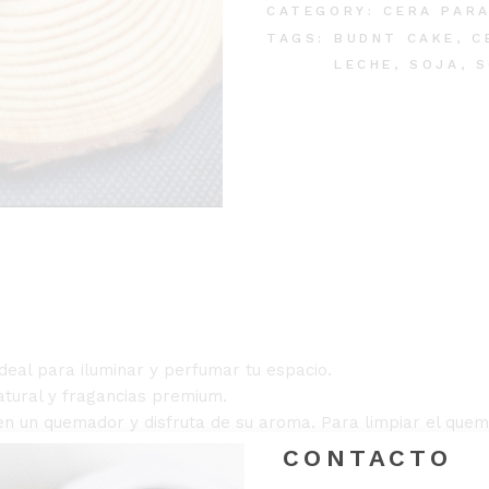
CATEGORY:
CERA PAR
TAGS:
BUDNT CAKE
,
C
LECHE
,
SOJA
,
S
ideal para iluminar y perfumar tu espacio.
atural y fragancias premium.
 en un quemador y disfruta de su aroma. Para limpiar el quem
CONTACTO