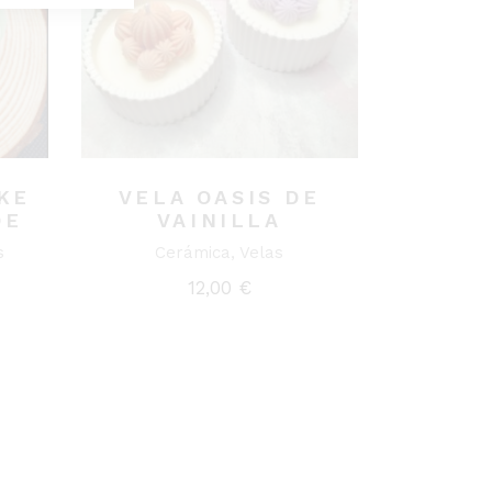
KE
VELA OASIS DE
DE
VAINILLA
s
Cerámica
Velas
12,00
€