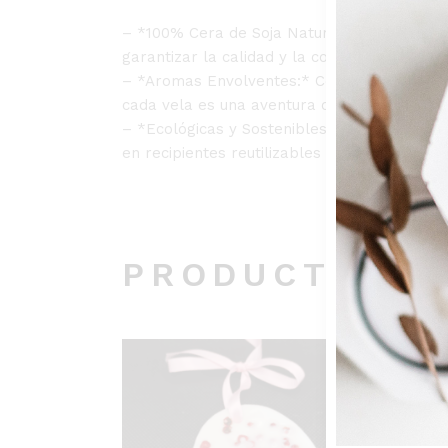
– *100% Cera de Soja Natural:* Nuestras v
garantizar la calidad y la consistencia.
– *Aromas Envolventes:* Con una gama de fra
cada vela es una aventura olfativa que tran
– *Ecológicas y Sostenibles:* Comprometido
en recipientes reutilizables y embalajes reci
PRODUCTOS R