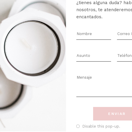
¿tienes alguna duda? hab
nosotros, te atenderemo
elas están hechas con cera de soja biodegradable y renovab
encantados.
gancias cuidadosamente seleccionadas, desde la dulzura de l
sforma tu espacio.
s con el medio ambiente, nuestras velas no solo son amigab
clables.
ELACIONADOS
ENVIAR
Disable this pop-up.