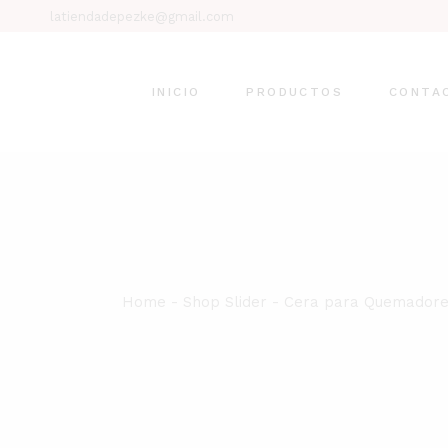
Skip
latiendadepezke@gmail.com
to
the
Inicia
content
Carrit
INICIO
PRODUCTOS
CONTA
Pagar
Home
Shop Slider
Cera para Quemador