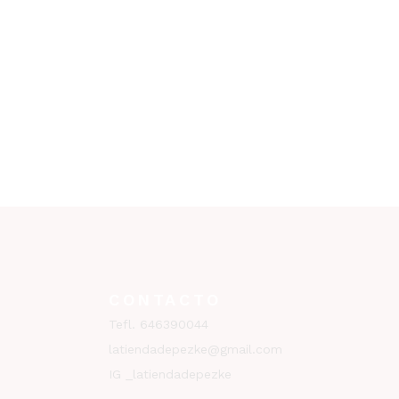
CONTACTO
Tefl. 646390044
latiendadepezke@gmail.com
IG _latiendadepezke