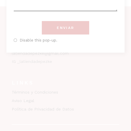
ENVIAR
CONTACTO
Disable this pop-up.
Tefl. 646390044
latiendadepezke@gmail.com
IG _latiendadepezke
LINKS
Términos y Condiciones
Aviso Legal
Política de Privacidad de Datos