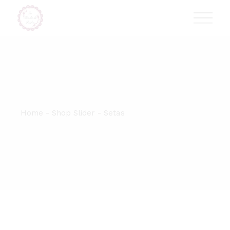
Skip
T:
+417 17 4178 88
to
the
content
Home
Shop Slider
Setas