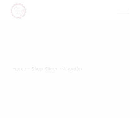
Skip
T:
+417 17 4178 88
to
the
content
Home
Shop Slider
Algodón