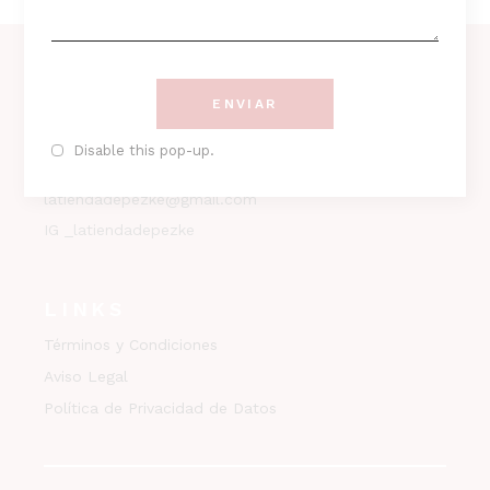
ENVIAR
CONTACTO
Disable this pop-up.
Tefl. 646390044
latiendadepezke@gmail.com
IG _latiendadepezke
LINKS
Términos y Condiciones
Aviso Legal
Política de Privacidad de Datos